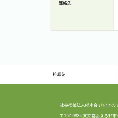
連絡先
桧原苑
社会福祉法人緑水会 ひのきの
〒197-0834 東京都あきる野