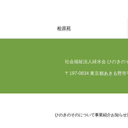
桧原苑
社会福祉法人緑水会 ひのきの
〒197-0834 東京都あきる野
ひのきのそのについて
事業紹介
お知らせ