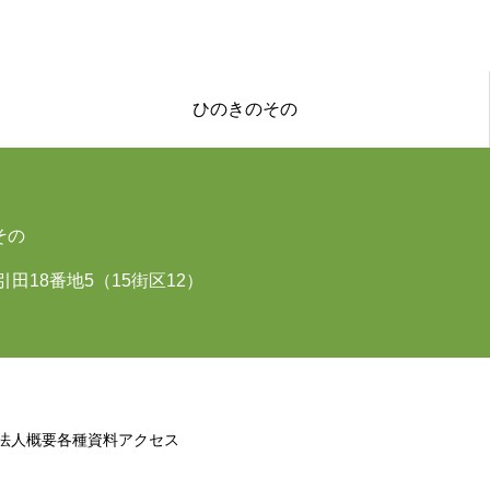
ひのきのその
その
市引田18番地5（15街区12）
法人概要
各種資料
アクセス