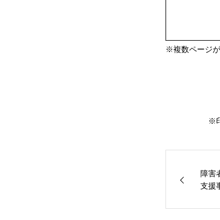
※複数ページ
※
障害
支援