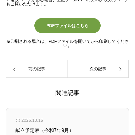
もご覧いただけます。
PDFファイルはこちら
※印刷される場合は、PDFファイルを開いてから印刷してくださ
い。
前の記事
次の記事
関連記事
2025.10.15
献立予定表（令和7年9月）