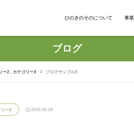
ひのきのそのについて
事業
ブログ
リー2
カテゴリー3
ブログサンプル5
2025.05.28
リー3
ブログサンプル6