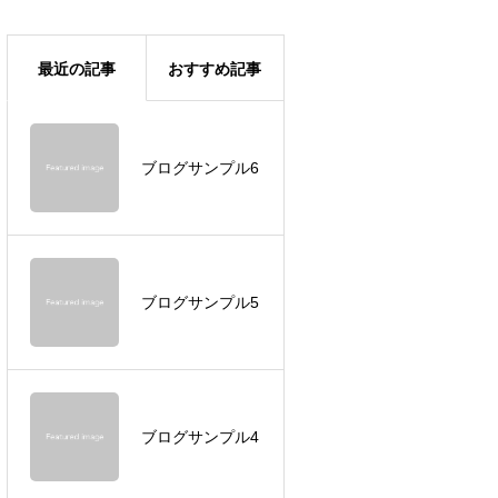
最近の記事
おすすめ記事
ブログサンプル6
Hello world!
ブログサンプル5
ブログサンプル5
ブログサンプル4
ブログサンプル4