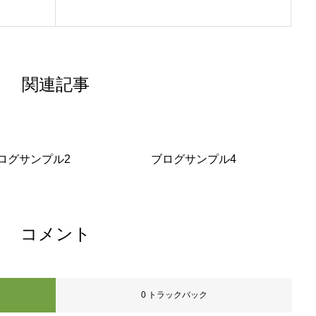
関連記事
ログサンプル2
ブログサンプル4
コメント
0 トラックバック