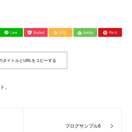
Line
Pocket
RSS
feedly
Pin it
のタイトルとURLをコピーする
ト。
ブログサンプル6