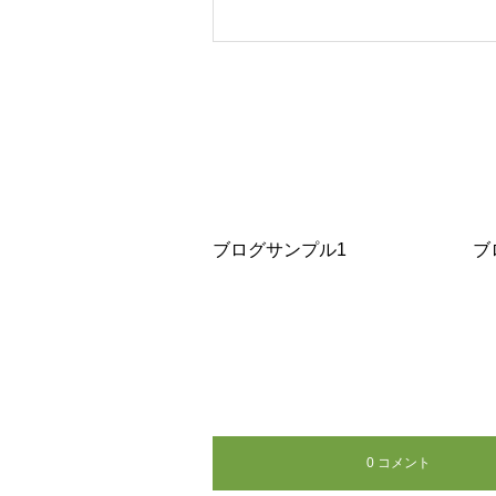
ブログサンプル1
ブ
0 コメント